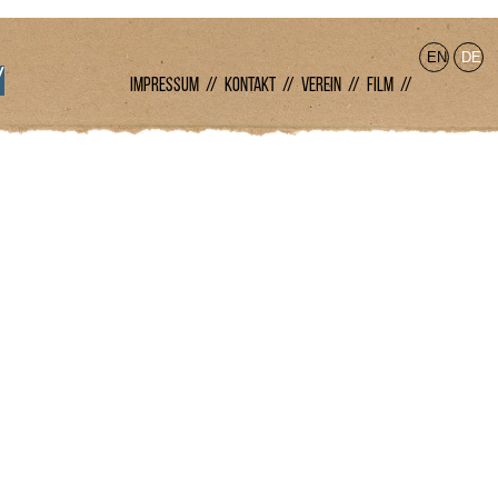
EN
DE
/
IMPRESSUM //
KONTAKT //
VEREIN //
FILM //