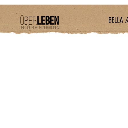
Über
leben
BELLA /
Drei Jüdische Generationen