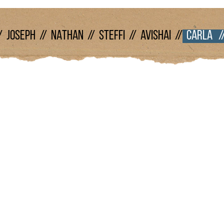
/
JOSEPH //
NATHAN //
STEFFI //
AVISHAI //
CARLA /