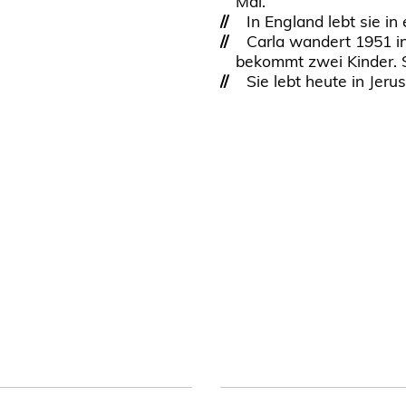
Mal.
//
In England lebt sie in
//
Carla wandert 1951 in 
bekommt zwei Kinder. S
//
Sie lebt heute in Jeru