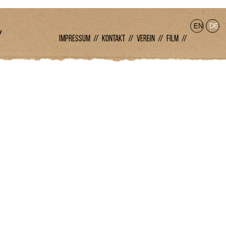
EN
DE
/
IMPRESSUM //
KONTAKT //
VEREIN //
FILM //