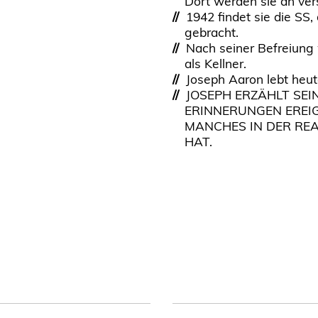
Dort werden sie an ver
//
1942 findet sie die SS
gebracht.
//
Nach seiner Befreiung wa
als Kellner.
//
Joseph Aaron lebt heut
//
JOSEPH ERZÄHLT SEIN
ERINNERUNGEN EREIG
MANCHES IN DER REA
HAT.