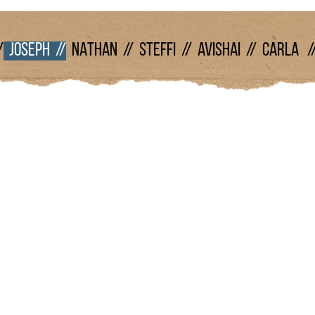
/
JOSEPH //
NATHAN //
STEFFI //
AVISHAI //
CARLA /