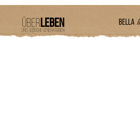
Über
leben
BELLA /
Drei Jüdische Generationen